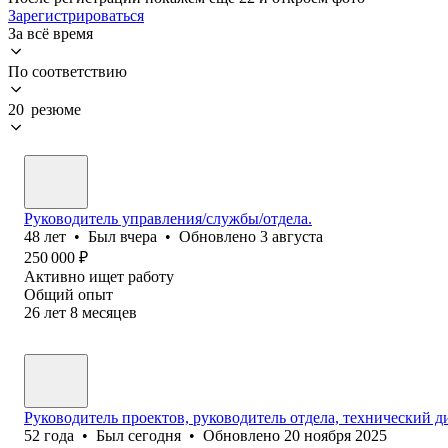
Зарегистрироваться
За всё время
По соответствию
20 резюме
Руководитель управления/службы/отдела.
48
лет
•
Был
вчера
•
Обновлено
3 августа
250 000
₽
Активно ищет работу
Общий опыт
26
лет
8
месяцев
Руководитель проектов, руководитель отдела, технический д
52
года
•
Был
сегодня
•
Обновлено
20 ноября 2025