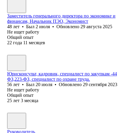
Заместитель генерального директора по экономике и
финансам, Начальник ПЭО, Экономист
48
лет
•
Был
2 июля
•
Обновлено
29 августа 2025
Не ищет работу
Общий опыт
22
года
11
месяцев
Юрисконсульт, кадровик, специалист по закупкам -44
ФЗ,223-ФЗ, специалист по охране труда.
56
лет
•
Был
20 июля
•
Обновлено
29 сентября 2023
Не ищет работу
Общий опыт
25
лет
3
месяца
Руководитель