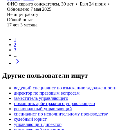
ФИО скрыто соискателем
,
39
лет
•
Был
24 июня
•
Обновлено
7 мая 2025
Не ищет работу
Общий опыт
17
лет
3
месяца
1
2
3
...
Другие пользователи ищут
ведущий специалист по взысканию задолженности
директор по правовым вопросам
заместитель управляющего
помощник арбитражного управляющего
региональный управляющий
специалист по исполнительному производству
судебный юрист
управляющий директор
управляющий магазином