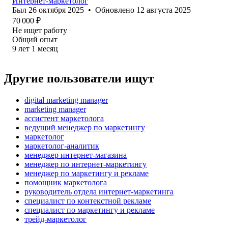
Интернет-маркетолог
Был
26 октября 2025
•
Обновлено
12 августа 2025
70 000
₽
Не ищет работу
Общий опыт
9
лет
1
месяц
Другие пользователи ищут
digital marketing manager
marketing manager
ассистент маркетолога
ведущий менеджер по маркетингу
маркетолог
маркетолог-аналитик
менеджер интернет-магазина
менеджер по интернет-маркетингу
менеджер по маркетингу и рекламе
помощник маркетолога
руководитель отдела интернет-маркетинга
специалист по контекстной рекламе
специалист по маркетингу и рекламе
трейд-маркетолог