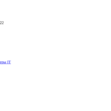
022
еры IT