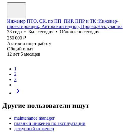
Инженер ПТО, СК, по ПП ,ПИР, ППР и ТК ;Инженер-
проектировщик, Авторский надзор, Прораб,Нач. участка
33
года
•
Был
сегодня
•
Обновлено
сегодня
250 000
₽
Активно ищет работу
Общий опыт
12
лет
5
месяцев
1
2
3
...
Другие пользователи ищут
maintenance manager
главный инженер по эксплуатации
дежурный инженер