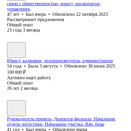
связи с общественностью, юрист, организатор,
управленец
47
лет
•
Был
вчера
•
Обновлено
22 октября 2025
Рассматривает предложения
Общий опыт
23
года
3
месяца
Юр⁢ист, кадровик, делопроизводтель, администратор
54
года
•
Была
3 августа
•
Обновлено
30 июня 2025
100 000
₽
Активно ищет работу
Общий опыт
26
лет
2
месяца
Руководитель проекта, Директор филиала, Начальник
отдела логистики, Начальник участка, Нач. базы
41
год
•
Был
вчера
•
Обновлено
вчера