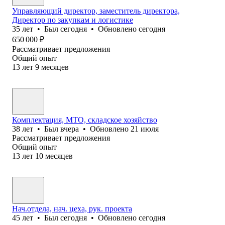
Управляющий директор, заместитель директора,
Директор по закупкам и логистике
35
лет
•
Был
сегодня
•
Обновлено
сегодня
650 000
₽
Рассматривает предложения
Общий опыт
13
лет
9
месяцев
Комплектация, МТО, складское хозяйство
38
лет
•
Был
вчера
•
Обновлено
21 июля
Рассматривает предложения
Общий опыт
13
лет
10
месяцев
Нач.отдела, нач. цеха, рук. проекта
45
лет
•
Был
сегодня
•
Обновлено
сегодня