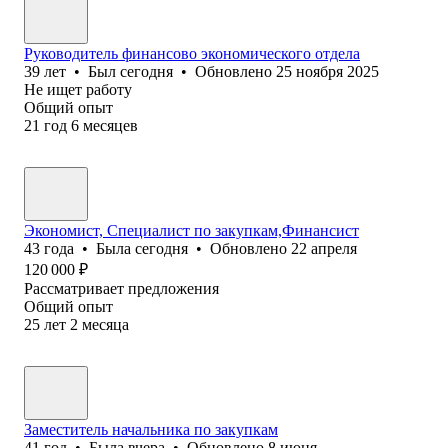
Руководитель финансово экономического отдела
39
лет
•
Был
сегодня
•
Обновлено
25 ноября 2025
Не ищет работу
Общий опыт
21
год
6
месяцев
Экономист, Специалист по закупкам,Финансист
43
года
•
Была
сегодня
•
Обновлено
22 апреля
120 000
₽
Рассматривает предложения
Общий опыт
25
лет
2
месяца
Заместитель начальника по закупкам
41
год
•
Была
вчера
•
Обновлено
8 июня