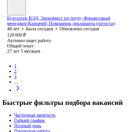
Бухгалтер ВЭД; Экономист по труду; Финансовый
менеджер;Казначей; Помощник декларанта (логиста)
48
лет
•
Была
сегодня
•
Обновлено
сегодня
120 000
₽
Активно ищет работу
Общий опыт
27
лет
5
месяцев
1
2
3
...
Быстрые фильтры подбора вакансий
Частичная занятость
Гибкий график
Полный день
Проектная работа