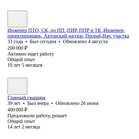
Инженер ПТО, СК, по ПП ,ПИР, ППР и ТК ;Инженер-
проектировщик, Авторский надзор, Прораб,Нач. участка
33
года
•
Был
сегодня
•
Обновлено
4 августа
200 000
₽
Активно ищет работу
Общий опыт
10
лет
5
месяцев
Главный сварщик
39
лет
•
Был
вчера
•
Обновлено
26 июня
400 000
₽
Предложили работу, решает
Общий опыт
14
лет
2
месяца