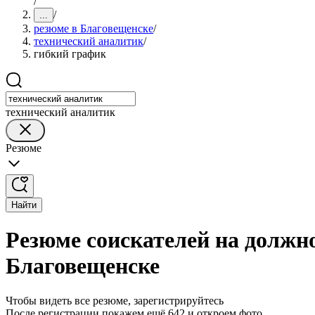
/
/
...
резюме в Благовещенске
/
технический аналитик
/
гибкий график
технический аналитик
Резюме
Найти
Резюме соискателей на должн
Благовещенске
Чтобы видеть все резюме, зарегистрируйтесь
После регистрации покажем ещё 642 и откроем фото