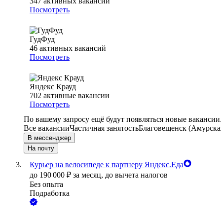
347
активных вакансий
Посмотреть
ГудФуд
46
активных вакансий
Посмотреть
Яндекс Крауд
702
активные вакансии
Посмотреть
По вашему запросу ещё будут появляться новые вакансии
Все вакансии
Частичная занятость
Благовещенск (Амурская
В мессенджер
На почту
Курьер на велосипеде к партнеру Яндекс.Еда
до
190 000
₽
за месяц,
до вычета налогов
Без опыта
Подработка