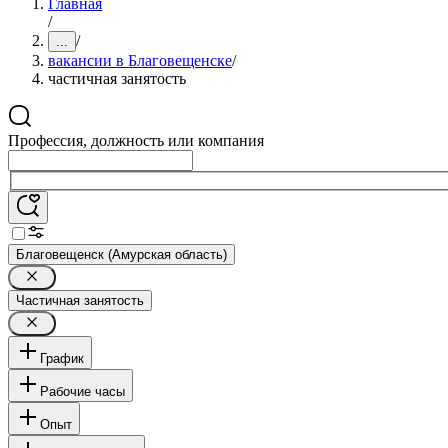
Главная
/
/
...
вакансии в Благовещенске
/
частичная занятость
Профессия, должность или компания
Благовещенск (Амурская область)
Частичная занятость
График
Рабочие часы
Опыт