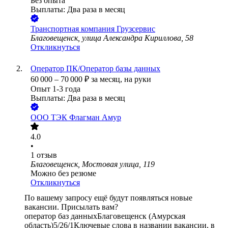
Без опыта
Выплаты: Два раза в месяц
Транспортная компания Грузсервис
Благовещенск, улица Александра Кириллова, 58
Откликнуться
Оператор ПК/Оператор базы данных
60 000
–
70 000
₽
за месяц,
на руки
Опыт 1-3 года
Выплаты: Два раза в месяц
ООО
ТЭК Флагман Амур
4.0
•
1
отзыв
Благовещенск, Мостовая улица, 119
Можно без резюме
Откликнуться
По вашему запросу ещё будут появляться новые
вакансии. Присылать вам?
оператор баз данных
Благовещенск (Амурская
область)
5/2
6/1
Ключевые слова в названии вакансии, в