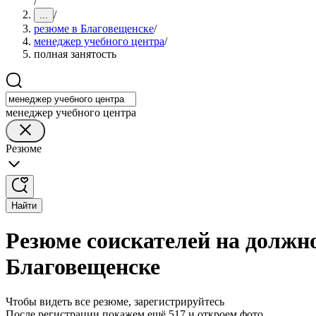
/
/
...
резюме в Благовещенске
/
менеджер учебного центра
/
полная занятость
менеджер учебного центра
Резюме
Найти
Резюме соискателей на должно
Благовещенске
Чтобы видеть все резюме, зарегистрируйтесь
После регистрации покажем ещё 517 и откроем фото