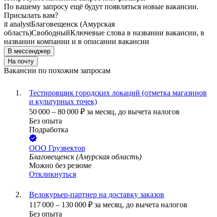
По вашему запросу ещё будут появляться новые вакансии.
Присылать вам?
it analyst
Благовещенск (Амурская
область)
Свободный
Ключевые слова в названии вакансии, в
названии компании и в описании вакансии
В мессенджер
На почту
Вакансии по похожим запросам
Тестировщик городских локаций (отметка магазинов
и культурных точек)
50 000
–
80 000
₽
за месяц,
до вычета налогов
Без опыта
Подработка
ООО
Грузвектор
Благовещенск (Амурская область)
Можно без резюме
Откликнуться
Велокурьер-партнер на доставку заказов
117 000
–
130 000
₽
за месяц,
до вычета налогов
Без опыта