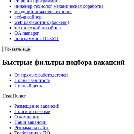
старший программист
инженер-технолог механическая обработка
младший инженер-технолог
веб-дизайнер
web-разработчик (backend)
технический дизайнер
QA manager
программист 1С:ЗУП
Показать ещё
Быстрые фильтры подбора вакансий
От прямых работодателей
Полная занятость
Полный день
HeadHunter
Размещение вакансий
Поиск по резюме
О компании
Наши вакансии
Реклама на сайте
Требования к ПО