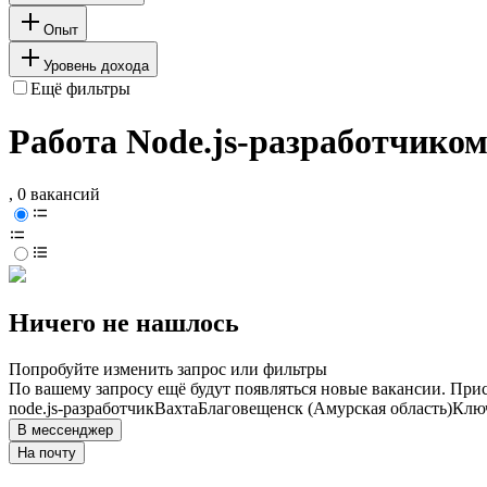
Опыт
Уровень дохода
Ещё фильтры
Работа Node.js-разработчиком
, 0 вакансий
Ничего не нашлось
Попробуйте изменить запрос или фильтры
По вашему запросу ещё будут появляться новые вакансии. При
node.js-разработчик
Вахта
Благовещенск (Амурская область)
Ключ
В мессенджер
На почту